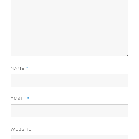
NAME
*
EMAIL
*
WEBSITE