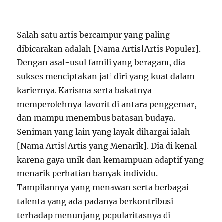
Salah satu artis bercampur yang paling
dibicarakan adalah [Nama Artis|Artis Populer].
Dengan asal-usul famili yang beragam, dia
sukses menciptakan jati diri yang kuat dalam
kariernya. Karisma serta bakatnya
memperolehnya favorit di antara penggemar,
dan mampu menembus batasan budaya.
Seniman yang lain yang layak dihargai ialah
[Nama Artis|Artis yang Menarik]. Dia di kenal
karena gaya unik dan kemampuan adaptif yang
menarik perhatian banyak individu.
Tampilannya yang menawan serta berbagai
talenta yang ada padanya berkontribusi
terhadap menunjang popularitasnya di