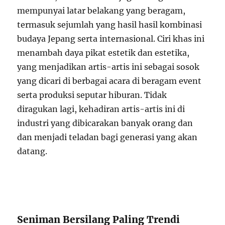
mempunyai latar belakang yang beragam,
termasuk sejumlah yang hasil hasil kombinasi
budaya Jepang serta internasional. Ciri khas ini
menambah daya pikat estetik dan estetika,
yang menjadikan artis-artis ini sebagai sosok
yang dicari di berbagai acara di beragam event
serta produksi seputar hiburan. Tidak
diragukan lagi, kehadiran artis-artis ini di
industri yang dibicarakan banyak orang dan
dan menjadi teladan bagi generasi yang akan
datang.
Seniman Bersilang Paling Trendi