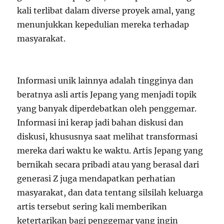
kali terlibat dalam diverse proyek amal, yang
menunjukkan kepedulian mereka terhadap
masyarakat.
Informasi unik lainnya adalah tingginya dan
beratnya asli artis Jepang yang menjadi topik
yang banyak diperdebatkan oleh penggemar.
Informasi ini kerap jadi bahan diskusi dan
diskusi, khususnya saat melihat transformasi
mereka dari waktu ke waktu. Artis Jepang yang
bernikah secara pribadi atau yang berasal dari
generasi Z juga mendapatkan perhatian
masyarakat, dan data tentang silsilah keluarga
artis tersebut sering kali memberikan
ketertarikan bagi penggemar yang ingin