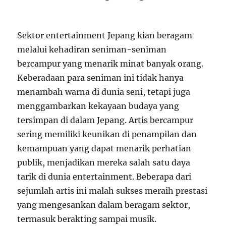
Sektor entertainment Jepang kian beragam
melalui kehadiran seniman-seniman
bercampur yang menarik minat banyak orang.
Keberadaan para seniman ini tidak hanya
menambah warna di dunia seni, tetapi juga
menggambarkan kekayaan budaya yang
tersimpan di dalam Jepang. Artis bercampur
sering memiliki keunikan di penampilan dan
kemampuan yang dapat menarik perhatian
publik, menjadikan mereka salah satu daya
tarik di dunia entertainment. Beberapa dari
sejumlah artis ini malah sukses meraih prestasi
yang mengesankan dalam beragam sektor,
termasuk berakting sampai musik.