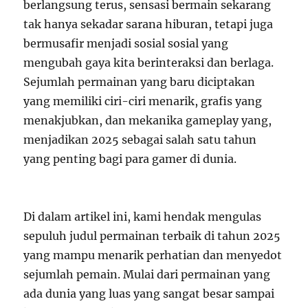
berlangsung terus, sensasi bermain sekarang
tak hanya sekadar sarana hiburan, tetapi juga
bermusafir menjadi sosial sosial yang
mengubah gaya kita berinteraksi dan berlaga.
Sejumlah permainan yang baru diciptakan
yang memiliki ciri-ciri menarik, grafis yang
menakjubkan, dan mekanika gameplay yang,
menjadikan 2025 sebagai salah satu tahun
yang penting bagi para gamer di dunia.
Di dalam artikel ini, kami hendak mengulas
sepuluh judul permainan terbaik di tahun 2025
yang mampu menarik perhatian dan menyedot
sejumlah pemain. Mulai dari permainan yang
ada dunia yang luas yang sangat besar sampai