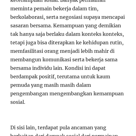
keterampilan sosial. Banyak permainan
meminta pemain bekerja dalam tim,
berkolaborasi, serta negosiasi supaya mencapai
sasaran bersama. Kemampuan yang demikian
tak hanya saja berlaku dalam konteks konteks,
tetapi juga bisa diterapkan ke kehidupan rutin,
memfasilitasi orang menjadi lebih mahir di
membangun komunikasi serta bekerja sama
bersama individu lain. Kondisi ini dapat
berdampak positif, terutama untuk kaum
pemuda yang masih masih dalam
pengembangan mengembangkan kemampuan
sosial.
Di sisi lain, terdapat pula ancaman yang