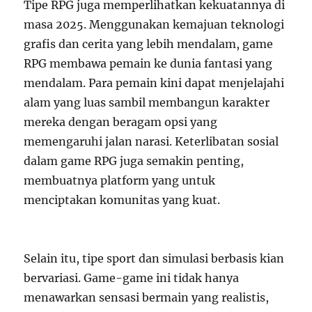
Tipe RPG juga memperlihatkan kekuatannya di
masa 2025. Menggunakan kemajuan teknologi
grafis dan cerita yang lebih mendalam, game
RPG membawa pemain ke dunia fantasi yang
mendalam. Para pemain kini dapat menjelajahi
alam yang luas sambil membangun karakter
mereka dengan beragam opsi yang
memengaruhi jalan narasi. Keterlibatan sosial
dalam game RPG juga semakin penting,
membuatnya platform yang untuk
menciptakan komunitas yang kuat.
Selain itu, tipe sport dan simulasi berbasis kian
bervariasi. Game-game ini tidak hanya
menawarkan sensasi bermain yang realistis,