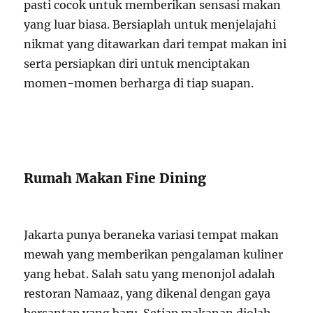
pasti cocok untuk memberikan sensasi makan
yang luar biasa. Bersiaplah untuk menjelajahi
nikmat yang ditawarkan dari tempat makan ini
serta persiapkan diri untuk menciptakan
momen-momen berharga di tiap suapan.
Rumah Makan Fine Dining
Jakarta punya beraneka variasi tempat makan
mewah yang memberikan pengalaman kuliner
yang hebat. Salah satu yang menonjol adalah
restoran Namaaz, yang dikenal dengan gaya