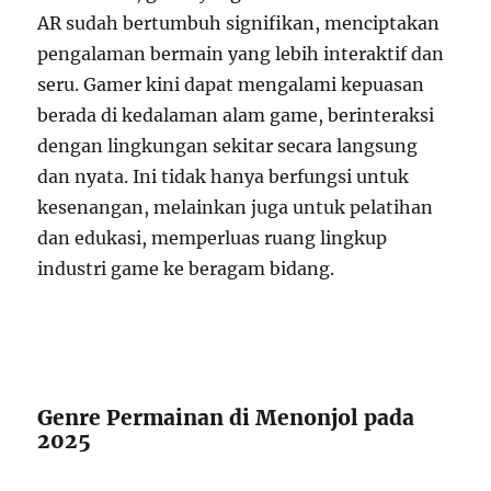
AR sudah bertumbuh signifikan, menciptakan
pengalaman bermain yang lebih interaktif dan
seru. Gamer kini dapat mengalami kepuasan
berada di kedalaman alam game, berinteraksi
dengan lingkungan sekitar secara langsung
dan nyata. Ini tidak hanya berfungsi untuk
kesenangan, melainkan juga untuk pelatihan
dan edukasi, memperluas ruang lingkup
industri game ke beragam bidang.
Genre Permainan di Menonjol pada
2025