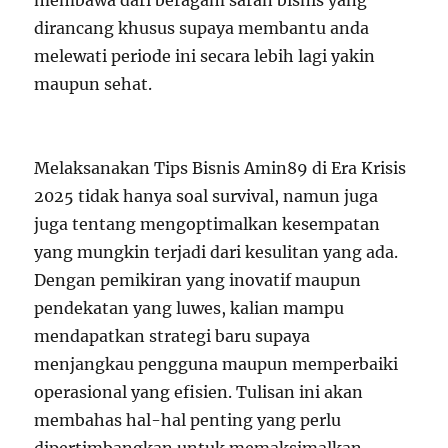
membawa dari beragam saran bisnis yang
dirancang khusus supaya membantu anda
melewati periode ini secara lebih lagi yakin
maupun sehat.
Melaksanakan Tips Bisnis Amin89 di Era Krisis
2025 tidak hanya soal survival, namun juga
juga tentang mengoptimalkan kesempatan
yang mungkin terjadi dari kesulitan yang ada.
Dengan pemikiran yang inovatif maupun
pendekatan yang luwes, kalian mampu
mendapatkan strategi baru supaya
menjangkau pengguna maupun memperbaiki
operasional yang efisien. Tulisan ini akan
membahas hal-hal penting yang perlu