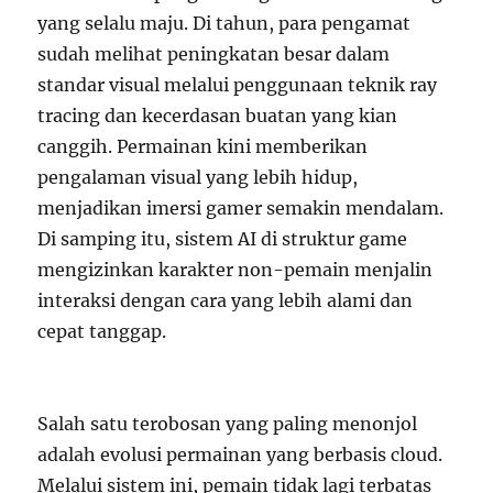
yang selalu maju. Di tahun, para pengamat
sudah melihat peningkatan besar dalam
standar visual melalui penggunaan teknik ray
tracing dan kecerdasan buatan yang kian
canggih. Permainan kini memberikan
pengalaman visual yang lebih hidup,
menjadikan imersi gamer semakin mendalam.
Di samping itu, sistem AI di struktur game
mengizinkan karakter non-pemain menjalin
interaksi dengan cara yang lebih alami dan
cepat tanggap.
Salah satu terobosan yang paling menonjol
adalah evolusi permainan yang berbasis cloud.
Melalui sistem ini, pemain tidak lagi terbatas