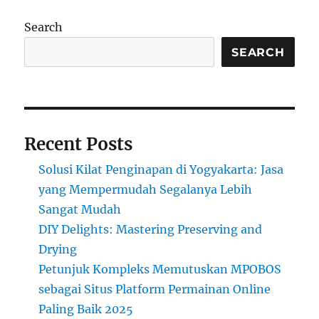
Search
SEARCH
Recent Posts
Solusi Kilat Penginapan di Yogyakarta: Jasa
yang Mempermudah Segalanya Lebih
Sangat Mudah
DIY Delights: Mastering Preserving and
Drying
Petunjuk Kompleks Memutuskan MPOBOS
sebagai Situs Platform Permainan Online
Paling Baik 2025