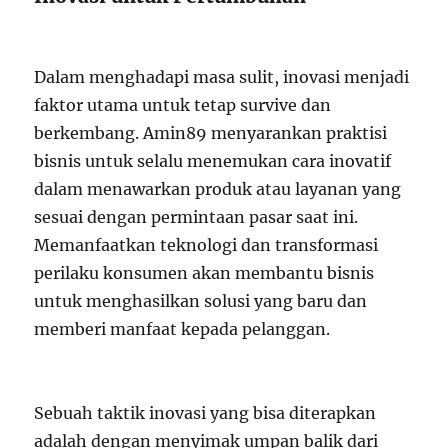
Dalam menghadapi masa sulit, inovasi menjadi
faktor utama untuk tetap survive dan
berkembang. Amin89 menyarankan praktisi
bisnis untuk selalu menemukan cara inovatif
dalam menawarkan produk atau layanan yang
sesuai dengan permintaan pasar saat ini.
Memanfaatkan teknologi dan transformasi
perilaku konsumen akan membantu bisnis
untuk menghasilkan solusi yang baru dan
memberi manfaat kepada pelanggan.
Sebuah taktik inovasi yang bisa diterapkan
adalah dengan menyimak umpan balik dari