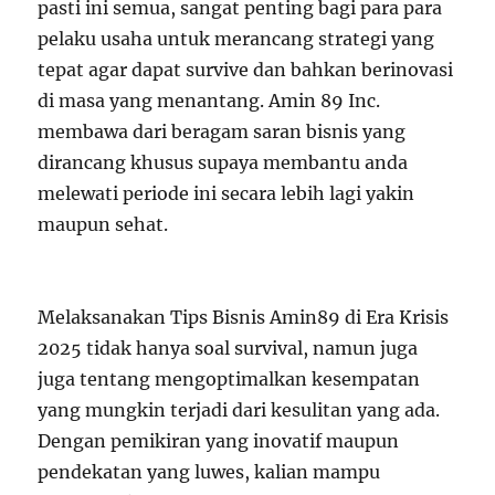
pasti ini semua, sangat penting bagi para para
pelaku usaha untuk merancang strategi yang
tepat agar dapat survive dan bahkan berinovasi
di masa yang menantang. Amin 89 Inc.
membawa dari beragam saran bisnis yang
dirancang khusus supaya membantu anda
melewati periode ini secara lebih lagi yakin
maupun sehat.
Melaksanakan Tips Bisnis Amin89 di Era Krisis
2025 tidak hanya soal survival, namun juga
juga tentang mengoptimalkan kesempatan
yang mungkin terjadi dari kesulitan yang ada.
Dengan pemikiran yang inovatif maupun
pendekatan yang luwes, kalian mampu