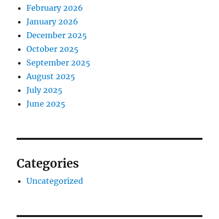
February 2026
January 2026
December 2025
October 2025
September 2025
August 2025
July 2025
June 2025
Categories
Uncategorized