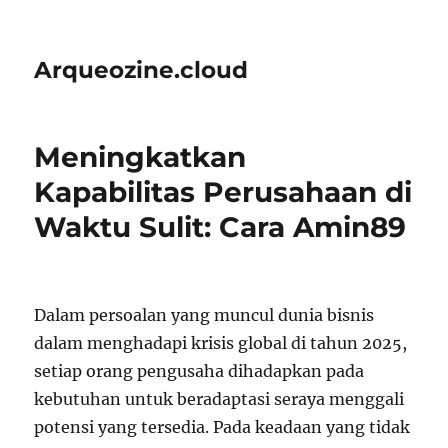
Arqueozine.cloud
Meningkatkan
Kapabilitas Perusahaan di
Waktu Sulit: Cara Amin89
Dalam persoalan yang muncul dunia bisnis
dalam menghadapi krisis global di tahun 2025,
setiap orang pengusaha dihadapkan pada
kebutuhan untuk beradaptasi seraya menggali
potensi yang tersedia. Pada keadaan yang tidak