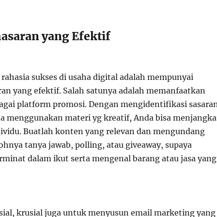
asaran yang Efektif
 rahasia sukses di usaha digital adalah mempunyai
ran yang efektif. Salah satunya adalah memanfaatkan
bagai platform promosi. Dengan mengidentifikasi sasara
a menggunakan materi yg kreatif, Anda bisa menjangk
dividu. Buatlah konten yang relevan dan mengundang
tohnya tanya jawab, polling, atau giveaway, supaya
erminat dalam ikut serta mengenal barang atau jasa yang
osial, krusial juga untuk menyusun email marketing yang