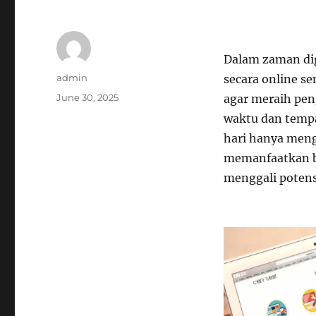
Dalam zaman dig
Author
admin
secara online s
Posted
June 30, 2025
agar meraih peng
on
waktu dan tempat
hari hanya meng
memanfaatkan be
menggali poten