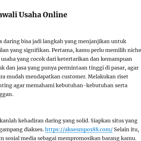
wali Usaha Online
s daring bisa jadi langkah yang menjanjikan untuk
lan yang signifikan. Pertama, kamu perlu memilih nich
s usaha yang cocok dari ketertarikan dan kemampuan
uk dan jasa yang punya permintaan tinggi di pasar, agar
ara mudah mendapatkan customer. Melakukan riset
nting agar memahami kebutuhan-kebutuhan serta
nggan.
kanlah kehadiran daring yang solid. Siapkan situs yang
 gampang diakses.
https://aksesmpo188.com/
Selain itu,
rm sosial media sebagai mempromosikan barang kamu.