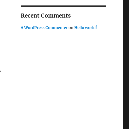
Recent Comments
A WordPress Commenter
on
Hello world!
n