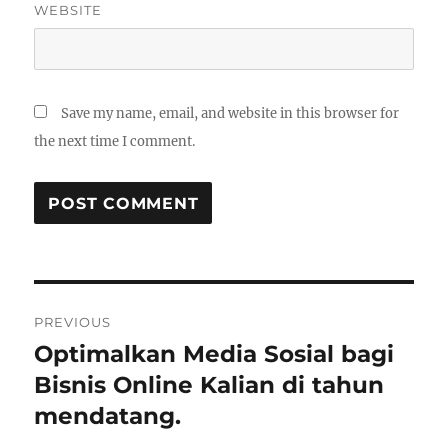
WEBSITE
Save my name, email, and website in this browser for
the next time I comment.
Post
PREVIOUS
navigation
Optimalkan Media Sosial bagi
Previous
post:
Bisnis Online Kalian di tahun
mendatang.