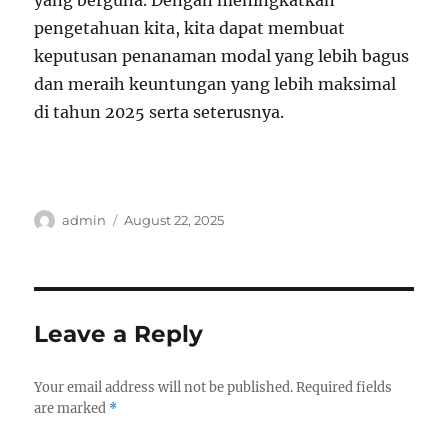
yang berguna. Dengan meningkatkan
pengetahuan kita, kita dapat membuat
keputusan penanaman modal yang lebih bagus
dan meraih keuntungan yang lebih maksimal
di tahun 2025 serta seterusnya.
Author
Posted
admin
August 22, 2025
on
Leave a Reply
Your email address will not be published.
Required fields
are marked
*