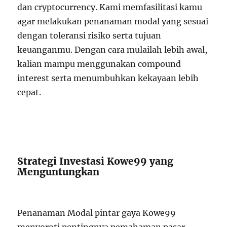
dan cryptocurrency. Kami memfasilitasi kamu
agar melakukan penanaman modal yang sesuai
dengan toleransi risiko serta tujuan
keuanganmu. Dengan cara mulailah lebih awal,
kalian mampu menggunakan compound
interest serta menumbuhkan kekayaan lebih
cepat.
Strategi Investasi Kowe99 yang
Menguntungkan
Penanaman Modal pintar gaya Kowe99