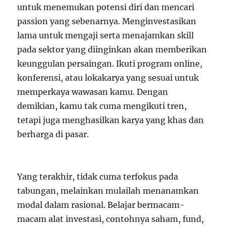
untuk menemukan potensi diri dan mencari
passion yang sebenarnya. Menginvestasikan
lama untuk mengaji serta menajamkan skill
pada sektor yang diinginkan akan memberikan
keunggulan persaingan. Ikuti program online,
konferensi, atau lokakarya yang sesuai untuk
memperkaya wawasan kamu. Dengan
demikian, kamu tak cuma mengikuti tren,
tetapi juga menghasilkan karya yang khas dan
berharga di pasar.
Yang terakhir, tidak cuma terfokus pada
tabungan, melainkan mulailah menanamkan
modal dalam rasional. Belajar bermacam-
macam alat investasi, contohnya saham, fund,