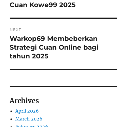
Cuan Kowe99 2025
NEXT
Warkop69 Membeberkan
Next
post:
Strategi Cuan Online bagi
tahun 2025
Archives
April 2026
March 2026
February 2026