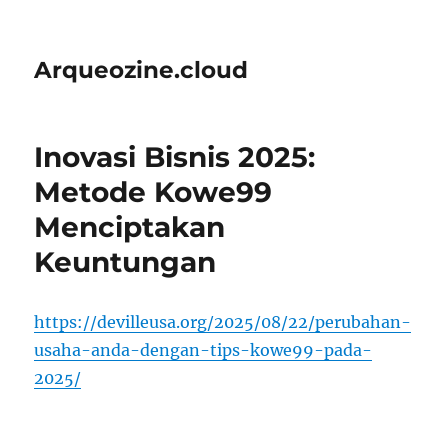
Arqueozine.cloud
Inovasi Bisnis 2025:
Metode Kowe99
Menciptakan
Keuntungan
https://devilleusa.org/2025/08/22/perubahan-
usaha-anda-dengan-tips-kowe99-pada-
2025/