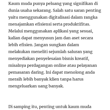
Kaum muda punya peluang yang signifikan di
dunia usaha sekarang. Salah satu saran penting
yaitu menggunakan digitalisasi dalam rangka
menajamkan efisiensi serta produktifitas.
Melalui menggunakan aplikasi yang sesuai,
kalian dapat menyusun jam dan aset secara
lebih efisien. Jangan sungkan dalam
melakukan meneliti sejumlah saluran yang
menyediakan penyelesaian bisnis kreatif,
misalnya perdagangan online atau pelayanan
pemasaran daring. Ini dapat menolong anda
meraih lebih banyak klien tanpa harus
mengeluarkan uang banyak.
Di samping itu, penting untuk kaum muda