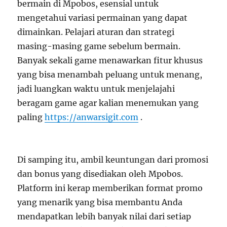
bermain di Mpobos, esensial untuk
mengetahui variasi permainan yang dapat
dimainkan. Pelajari aturan dan strategi
masing-masing game sebelum bermain.
Banyak sekali game menawarkan fitur khusus
yang bisa menambah peluang untuk menang,
jadi luangkan waktu untuk menjelajahi
beragam game agar kalian menemukan yang
paling
https://anwarsigit.com
.
Di samping itu, ambil keuntungan dari promosi
dan bonus yang disediakan oleh Mpobos.
Platform ini kerap memberikan format promo
yang menarik yang bisa membantu Anda
mendapatkan lebih banyak nilai dari setiap