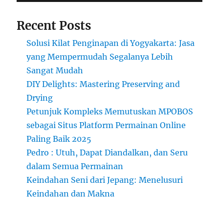
Recent Posts
Solusi Kilat Penginapan di Yogyakarta: Jasa
yang Mempermudah Segalanya Lebih
Sangat Mudah
DIY Delights: Mastering Preserving and
Drying
Petunjuk Kompleks Memutuskan MPOBOS
sebagai Situs Platform Permainan Online
Paling Baik 2025
Pedro : Utuh, Dapat Diandalkan, dan Seru
dalam Semua Permainan
Keindahan Seni dari Jepang: Menelusuri
Keindahan dan Makna