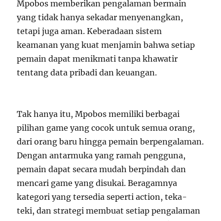
Mpobos memberikan pengalaman bermain
yang tidak hanya sekadar menyenangkan,
tetapi juga aman. Keberadaan sistem
keamanan yang kuat menjamin bahwa setiap
pemain dapat menikmati tanpa khawatir
tentang data pribadi dan keuangan.
Tak hanya itu, Mpobos memiliki berbagai
pilihan game yang cocok untuk semua orang,
dari orang baru hingga pemain berpengalaman.
Dengan antarmuka yang ramah pengguna,
pemain dapat secara mudah berpindah dan
mencari game yang disukai. Beragamnya
kategori yang tersedia seperti action, teka-
teki, dan strategi membuat setiap pengalaman