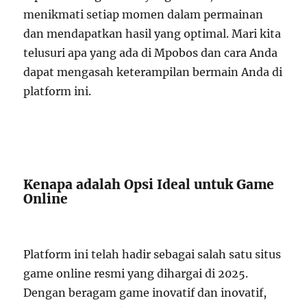
menikmati setiap momen dalam permainan
dan mendapatkan hasil yang optimal. Mari kita
telusuri apa yang ada di Mpobos dan cara Anda
dapat mengasah keterampilan bermain Anda di
platform ini.
Kenapa adalah Opsi Ideal untuk Game
Online
Platform ini telah hadir sebagai salah satu situs
game online resmi yang dihargai di 2025.
Dengan beragam game inovatif dan inovatif,