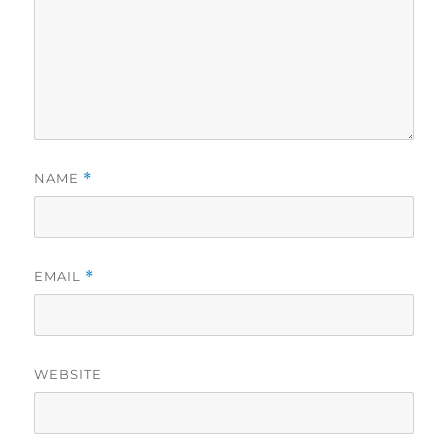
NAME
*
EMAIL
*
WEBSITE