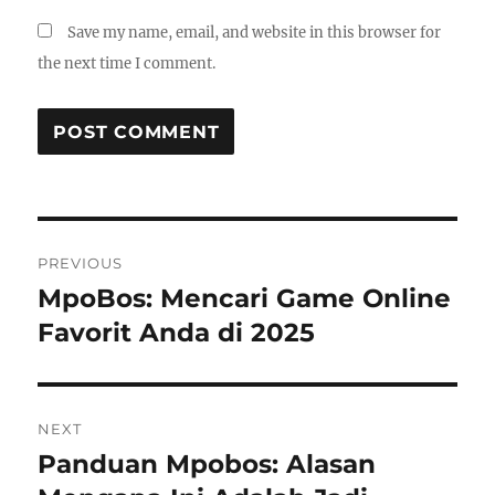
Save my name, email, and website in this browser for
the next time I comment.
Post
PREVIOUS
navigation
MpoBos: Mencari Game Online
Previous
post:
Favorit Anda di 2025
NEXT
Panduan Mpobos: Alasan
Next
post: