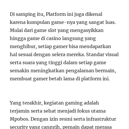
Di samping itu, Platform ini juga dikenal
karena kumpulan game-nya yang sangat luas.
Mulai dari game slot yang mengasyikkan
hingga game di casino langsung yang
menghibur, setiap gamer bisa mendapatkan
hal sesuai dengan selera mereka. Standar visual
serta suara yang tinggi dalam setiap game
semakin meningkatkan pengalaman bermain,
membuat gamer betah lama di platform ini.
Yang terakhir, kegiatan gaming adalah
terjamin serta sehat menjadi fokus utama
Mpobos. Dengan izin resmi serta infrastruktur
security yang canggih, pemain dapat merasa