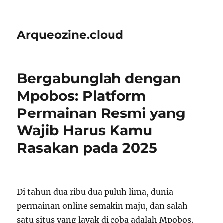
Arqueozine.cloud
Bergabunglah dengan
Mpobos: Platform
Permainan Resmi yang
Wajib Harus Kamu
Rasakan pada 2025
Di tahun dua ribu dua puluh lima, dunia
permainan online semakin maju, dan salah
satu situs yang layak di coba adalah Mpobos.