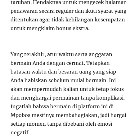
taruhan. Hendaknya untuk mengecek halaman
penawaran secara reguler dan ikuti syarat yang
ditentukan agar tidak kehilangan kesempatan
untuk mengklaim bonus ekstra.
Yang terakhir, atur waktu serta anggaran
bermain Anda dengan cermat. Tetapkan
batasan waktu dan besaran uang yang siap
Anda habiskan sebelum mulai bermain. Ini
akan mempermudah kalian untuk tetap fokus
dan menghargai permainan tanpa komplikasi.
Ingatlah bahwa bermain di platform ini di
Mpobos mestinya membahagiakan, jadi hargai
setiap momen tanpa dibebani oleh emosi
negatif.