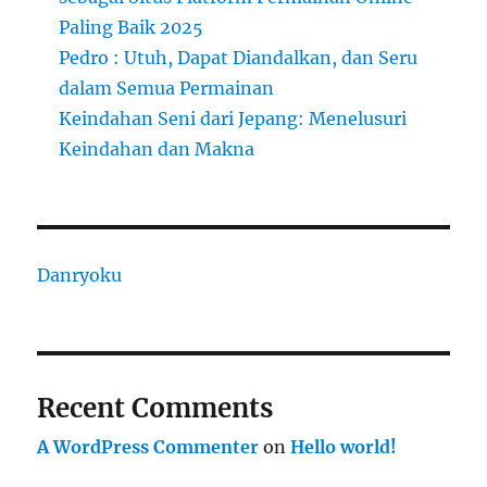
Paling Baik 2025
Pedro : Utuh, Dapat Diandalkan, dan Seru
dalam Semua Permainan
Keindahan Seni dari Jepang: Menelusuri
Keindahan dan Makna
Danryoku
Recent Comments
A WordPress Commenter
on
Hello world!