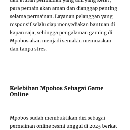
dan aturan permainan yang adil yang ketat,
para pemain akan aman dan dianggap penting
selama permainan. Layanan pelanggan yang
responsif selalu siap menyediakan bantuan di
kapan saja, sehingga pengalaman gaming di
Mpobos akan menjadi semakin memuaskan
dan tanpa stres.
Kelebihan Mpobos Sebagai Game
Online
Mpobos sudah membuktikan diri sebagai
permainan online resmi unggul di 2025 berkat