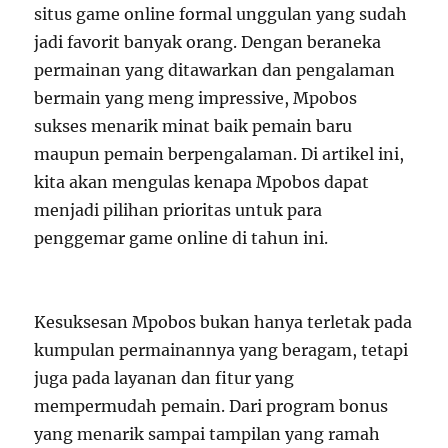
situs game online formal unggulan yang sudah
jadi favorit banyak orang. Dengan beraneka
permainan yang ditawarkan dan pengalaman
bermain yang meng impressive, Mpobos
sukses menarik minat baik pemain baru
maupun pemain berpengalaman. Di artikel ini,
kita akan mengulas kenapa Mpobos dapat
menjadi pilihan prioritas untuk para
penggemar game online di tahun ini.
Kesuksesan Mpobos bukan hanya terletak pada
kumpulan permainannya yang beragam, tetapi
juga pada layanan dan fitur yang
mempermudah pemain. Dari program bonus
yang menarik sampai tampilan yang ramah