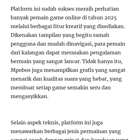
Platform ini sudah sukses meraih perhatian
banyak pemain game online di tahun 2025
melalui berbagai fitur kreatif yang disediakan.
Dikenakan tampilan yang begitu ramah
pengguna dan mudah dinavigasi, para pemain
dari kalangan dapat merasakan pengalaman
bermain yang sangat lancar. Tidak hanya itu,
Mpobos juga menampilkan grafis yang sangat
menarik dan kualitas suara yang hebat, yang
membuat setiap game semakin seru dan
mengasyikkan.
Selain aspek teknis, platform ini juga
menawarkan berbagai jenis permainan yang