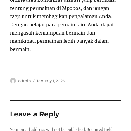
online atau komunitas diskusi yang berbicara
tentang permainan di Mpobos, dan jangan
ragu untuk membagikan pengalaman Anda.
Dengan belajar para pemain lain, Anda dapat
mengasah kemampuan bermain dan
menikmati permainan lebih banyak dalam
bermain.
Author
Posted
admin
January 1, 2026
on
Leave a Reply
Your email address will not be published.
Required fields