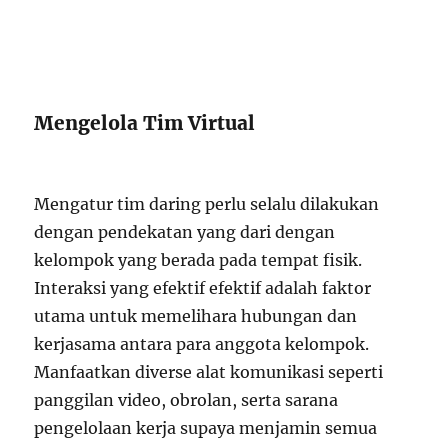
Mengelola Tim Virtual
Mengatur tim daring perlu selalu dilakukan
dengan pendekatan yang dari dengan
kelompok yang berada pada tempat fisik.
Interaksi yang efektif efektif adalah faktor
utama untuk memelihara hubungan dan
kerjasama antara para anggota kelompok.
Manfaatkan diverse alat komunikasi seperti
panggilan video, obrolan, serta sarana
pengelolaan kerja supaya menjamin semua