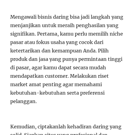
Mengawali bisnis daring bisa jadi langkah yang
menjanjikan untuk meraih penghasilan yang
signifikan. Pertama, kamu perlu memilih niche
pasar atau fokus usaha yang cocok dari
ketertarikan dan kemampuan Anda. Pilih
produk dan jasa yang punya permintaan tinggi
di pasar, agar kamu dapat secara mudah
mendapatkan customer. Melakukan riset
market amat penting agar memahami
kebutuhan-kebutuhan serta preferensi
pelanggan.
Kemudian, ciptakanlah kehadiran daring yang
solid. Siapkan situs yang profesional dan