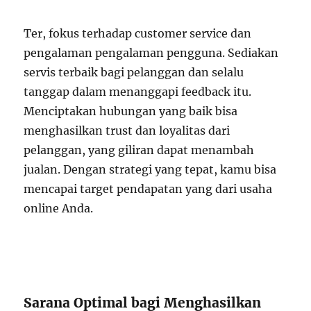
Ter, fokus terhadap customer service dan
pengalaman pengalaman pengguna. Sediakan
servis terbaik bagi pelanggan dan selalu
tanggap dalam menanggapi feedback itu.
Menciptakan hubungan yang baik bisa
menghasilkan trust dan loyalitas dari
pelanggan, yang giliran dapat menambah
jualan. Dengan strategi yang tepat, kamu bisa
mencapai target pendapatan yang dari usaha
online Anda.
Sarana Optimal bagi Menghasilkan