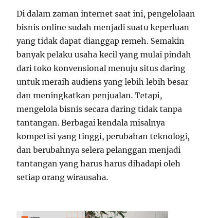
hari
Di dalam zaman internet saat ini, pengelolaan
Harinya.
bisnis online sudah menjadi suatu keperluan
yang tidak dapat dianggap remeh. Semakin
banyak pelaku usaha kecil yang mulai pindah
dari toko konvensional menuju situs daring
untuk meraih audiens yang lebih lebih besar
dan meningkatkan penjualan. Tetapi,
mengelola bisnis secara daring tidak tanpa
tantangan. Berbagai kendala misalnya
kompetisi yang tinggi, perubahan teknologi,
dan berubahnya selera pelanggan menjadi
tantangan yang harus harus dihadapi oleh
setiap orang wirausaha.