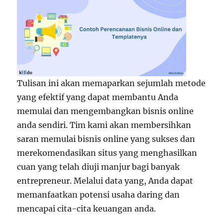
Tulisan ini akan memaparkan sejumlah metode
yang efektif yang dapat membantu Anda
memulai dan mengembangkan bisnis online
anda sendiri. Tim kami akan membersihkan
saran memulai bisnis online yang sukses dan
merekomendasikan situs yang menghasilkan
cuan yang telah diuji manjur bagi banyak
entrepreneur. Melalui data yang, Anda dapat
memanfaatkan potensi usaha daring dan
mencapai cita-cita keuangan anda.