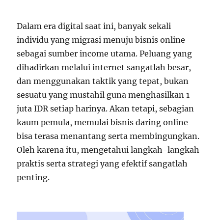
Dalam era digital saat ini, banyak sekali
individu yang migrasi menuju bisnis online
sebagai sumber income utama. Peluang yang
dihadirkan melalui internet sangatlah besar,
dan menggunakan taktik yang tepat, bukan
sesuatu yang mustahil guna menghasilkan 1
juta IDR setiap harinya. Akan tetapi, sebagian
kaum pemula, memulai bisnis daring online
bisa terasa menantang serta membingungkan.
Oleh karena itu, mengetahui langkah-langkah
praktis serta strategi yang efektif sangatlah
penting.