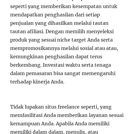
seperti yang memberikan kesempatan untuk
mendapatkan penghasilan dari setiap
penjualan yang dihasilkan melalui tautan
tautan afiliasi. Dengan memilih menyeleksi
produk yang sesuai niche target Anda serta
mempromosikannya melalui sosial atau atau,
kemungkinan penghasilan dapat terus
berkembang. Investasi waktu serta tenaga
dalam pemasaran bisa sangat memengaruhi
terhadap kinerja Anda.
Tidak lupakan situs freelance seperti, yang
memfasilitasi Anda memberikan layanan sesuai
kemampuan Anda. Apabila Anda memiliki
memiliki dalam dalam, menulis, atau