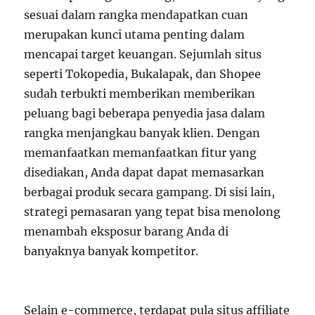
sesuai dalam rangka mendapatkan cuan
merupakan kunci utama penting dalam
mencapai target keuangan. Sejumlah situs
seperti Tokopedia, Bukalapak, dan Shopee
sudah terbukti memberikan memberikan
peluang bagi beberapa penyedia jasa dalam
rangka menjangkau banyak klien. Dengan
memanfaatkan memanfaatkan fitur yang
disediakan, Anda dapat dapat memasarkan
berbagai produk secara gampang. Di sisi lain,
strategi pemasaran yang tepat bisa menolong
menambah eksposur barang Anda di
banyaknya banyak kompetitor.
Selain e-commerce, terdapat pula situs affiliate