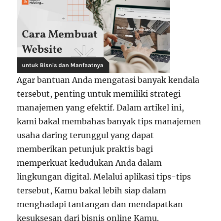
Agar bantuan Anda mengatasi banyak kendala
tersebut, penting untuk memiliki strategi
manajemen yang efektif. Dalam artikel ini,
kami bakal membahas banyak tips manajemen
usaha daring terunggul yang dapat
memberikan petunjuk praktis bagi
memperkuat kedudukan Anda dalam
lingkungan digital. Melalui aplikasi tips-tips
tersebut, Kamu bakal lebih siap dalam
menghadapi tantangan dan mendapatkan
kesuksesan dari bisnis online Kamu.