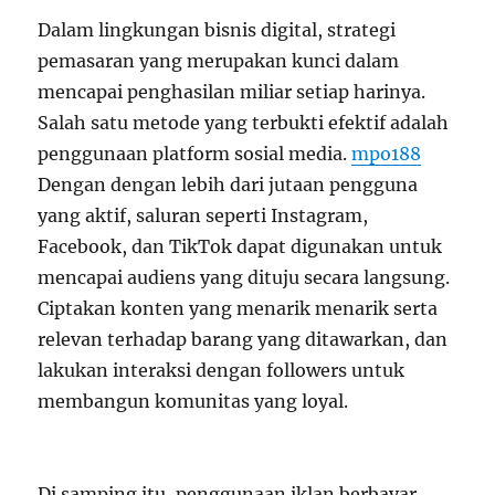
Dalam lingkungan bisnis digital, strategi
pemasaran yang merupakan kunci dalam
mencapai penghasilan miliar setiap harinya.
Salah satu metode yang terbukti efektif adalah
penggunaan platform sosial media.
mpo188
Dengan dengan lebih dari jutaan pengguna
yang aktif, saluran seperti Instagram,
Facebook, dan TikTok dapat digunakan untuk
mencapai audiens yang dituju secara langsung.
Ciptakan konten yang menarik menarik serta
relevan terhadap barang yang ditawarkan, dan
lakukan interaksi dengan followers untuk
membangun komunitas yang loyal.
Di samping itu, penggunaan iklan berbayar