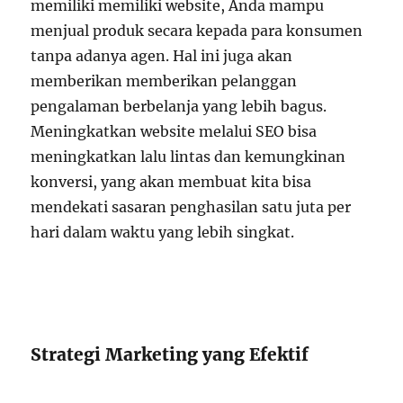
memiliki memiliki website, Anda mampu
menjual produk secara kepada para konsumen
tanpa adanya agen. Hal ini juga akan
memberikan memberikan pelanggan
pengalaman berbelanja yang lebih bagus.
Meningkatkan website melalui SEO bisa
meningkatkan lalu lintas dan kemungkinan
konversi, yang akan membuat kita bisa
mendekati sasaran penghasilan satu juta per
hari dalam waktu yang lebih singkat.
Strategi Marketing yang Efektif