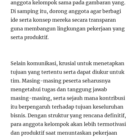
anggota kelompok sama pada gambaran yang.
Di samping itu, dorong anggota agar berbagi
ide serta konsep mereka secara transparan
guna membangun lingkungan pekerjaan yang
serta produktif.
Selain komunikasi, krusial untuk menetapkan
tujuan yang tertentu serta dapat diukur untuk
tim. Masing-masing peserta seharusnya
mengetahui tugas dan tanggung jawab
masing-masing, serta sejauh mana kontribusi
itu berpengaruh terhadap tujuan keseluruhan
bisnis. Dengan struktur yang rencana definitif,
para anggota kelompok akan lebih termotivasi
dan produktif saat menuntaskan pekerjaan