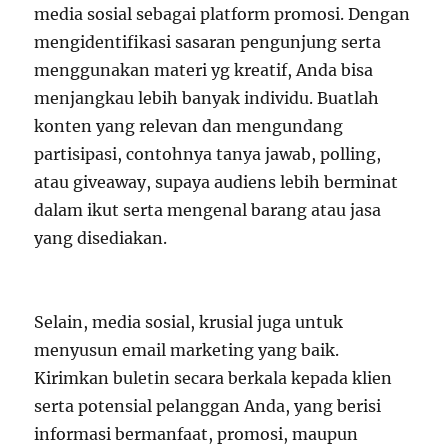
media sosial sebagai platform promosi. Dengan
mengidentifikasi sasaran pengunjung serta
menggunakan materi yg kreatif, Anda bisa
menjangkau lebih banyak individu. Buatlah
konten yang relevan dan mengundang
partisipasi, contohnya tanya jawab, polling,
atau giveaway, supaya audiens lebih berminat
dalam ikut serta mengenal barang atau jasa
yang disediakan.
Selain, media sosial, krusial juga untuk
menyusun email marketing yang baik.
Kirimkan buletin secara berkala kepada klien
serta potensial pelanggan Anda, yang berisi
informasi bermanfaat, promosi, maupun