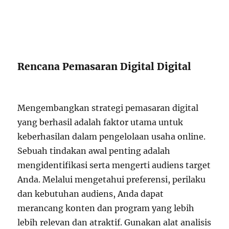
Rencana Pemasaran Digital Digital
Mengembangkan strategi pemasaran digital
yang berhasil adalah faktor utama untuk
keberhasilan dalam pengelolaan usaha online.
Sebuah tindakan awal penting adalah
mengidentifikasi serta mengerti audiens target
Anda. Melalui mengetahui preferensi, perilaku
dan kebutuhan audiens, Anda dapat
merancang konten dan program yang lebih
lebih relevan dan atraktif. Gunakan alat analisis