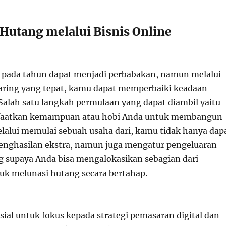
Hutang melalui Bisnis Online
 pada tahun dapat menjadi perbabakan, namun melalui
daring yang tepat, kamu dapat memperbaiki keadaan
 Salah satu langkah permulaan yang dapat diambil yaitu
aatkan kemampuan atau hobi Anda untuk membangun
Melalui memulai sebuah usaha dari, kamu tidak hanya dap
enghasilan ekstra, namun juga mengatur pengeluaran
ng supaya Anda bisa mengalokasikan sebagian dari
uk melunasi hutang secara bertahap.
sial untuk fokus kepada strategi pemasaran digital dan