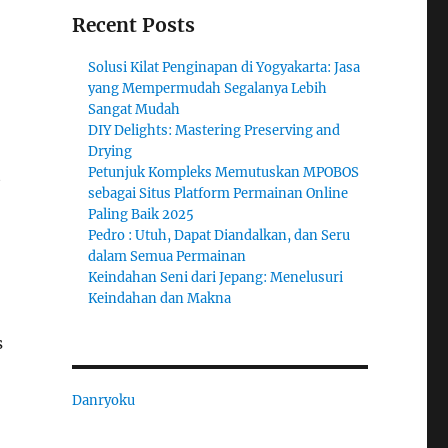
Recent Posts
Solusi Kilat Penginapan di Yogyakarta: Jasa
yang Mempermudah Segalanya Lebih
Sangat Mudah
DIY Delights: Mastering Preserving and
Drying
Petunjuk Kompleks Memutuskan MPOBOS
t
sebagai Situs Platform Permainan Online
Paling Baik 2025
Pedro : Utuh, Dapat Diandalkan, dan Seru
dalam Semua Permainan
Keindahan Seni dari Jepang: Menelusuri
Keindahan dan Makna
s
Danryoku