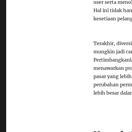
user serta men
Hal ini tidak h
kesetiaan pelan
Terakhir, diver
mungkin jadi ca
Pertimbangkanla
menawarkan prod
pasar yang lebih
perubahan permi
lebih besar dal