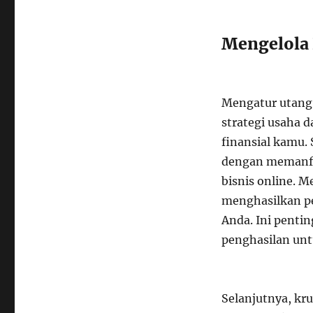
Mengelola 
Mengatur utang
strategi usaha 
finansial kamu.
dengan memanf
bisnis online. 
menghasilkan p
Anda. Ini penti
penghasilan unt
Selanjutnya, kru