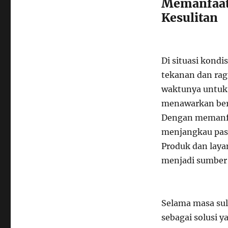
Memanfaat
Kesulitan
Di situasi kondi
tekanan dan rag
waktunya untuk 
menawarkan bera
Dengan memanfaat
menjangkau pasa
Produk dan laya
menjadi sumber 
Selama masa sul
sebagai solusi 