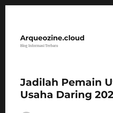
Arqueozine.cloud
Blog Informasi Terbaru
Jadilah Pemain U
Usaha Daring 20