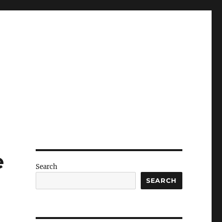
e
Search
SEARCH