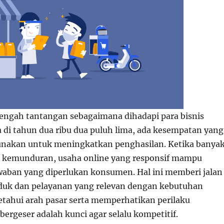
ngah tantangan sebagaimana dihadapi para bisnis
a di tahun dua ribu dua puluh lima, ada kesempatan yang
unakan untuk meningkatkan penghasilan. Ketika banya
i kemunduran, usaha online yang responsif mampu
aban yang diperlukan konsumen. Hal ini memberi jalan
oduk dan pelayanan yang relevan dengan kebutuhan
tahui arah pasar serta memperhatikan perilaku
ergeser adalah kunci agar selalu kompetitif.