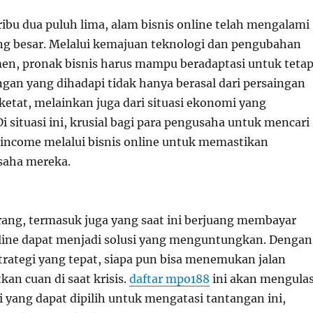
ribu dua puluh lima, alam bisnis online telah mengalami
ng besar. Melalui kemajuan teknologi dan pengubahan
en, pronak bisnis harus mampu beradaptasi untuk teta
ngan yang dihadapi tidak hanya berasal dari persaingan
ketat, melainkan juga dari situasi ekonomi yang
 situasi ini, krusial bagi para pengusaha untuk mencari
income melalui bisnis online untuk memastikan
saha mereka.
ang, termasuk juga yang saat ini berjuang membayar
nline dapat menjadi solusi yang menguntungkan. Dengan
ategi yang tepat, siapa pun bisa menemukan jalan
an cuan di saat krisis.
daftar mpo188
ini akan mengula
i yang dapat dipilih untuk mengatasi tantangan ini,