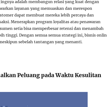
tingnya adalah membangun relasi yang kuat dengan
warkan layanan yang memuaskan dan merespon
stomer dapat membuat mereka lebih percaya dan
saksi. Menerapkan program loyalitas atau penawaran
nsumen setia bisa memperbesar retensi dan menambah
ih tinggi. Dengan semua semua strategi ini, bisnis onlin
 meskipun sebelah tantangan yang menanti.
lkan Peluang pada Waktu Kesulitan