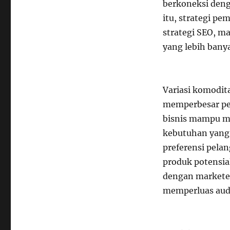
berkoneksi den
itu, strategi p
strategi SEO, m
yang lebih bany
Variasi komodit
memperbesar pen
bisnis mampu m
kebutuhan yang 
preferensi pel
produk potensial
dengan marketer
memperluas aud