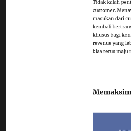
Tidak kalah pen
customer. Mena
masukan dari cu
kembali bertran
khusus bagi ko
revenue yang leb
bisa terus maju
Memaksima