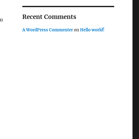
Recent Comments
bu
A WordPress Commenter
on
Hello world!