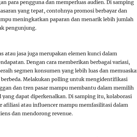
gan para pengguna dan memperluas audien. Di samping
emasaran yang tepat, contohnya promosi berbayar dan
ampu meningkatkan paparan dan menarik lebih jumlah
ak pengunjung.
as atau jasa juga merupakan elemen kunci dalam
dapatan. Dengan cara memberikan berbagai variasi,
eraih segmen konsumen yang lebih luas dan memuaska
berbeda. Melakukan polling untuk mengidentifikasi
anggan dan tren pasar mampu membantu dalam memilih
 yang dapat diperkenalkan. Di samping itu, kolaborasi
 afiliasi atau influencer mampu memfasilitasi dalam
iens dan mendorong revenue.