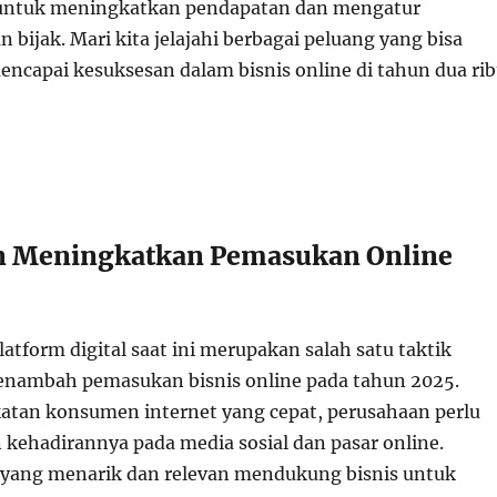
s untuk meningkatkan pendapatan dan mengatur
bijak. Mari kita jelajahi berbagai peluang yang bisa
encapai kesuksesan dalam bisnis online di tahun dua ri
n Meningkatkan Pemasukan Online
tform digital saat ini merupakan salah satu taktik
enambah pemasukan bisnis online pada tahun 2025.
tan konsumen internet yang cepat, perusahaan perlu
ehadirannya pada media sosial dan pasar online.
 yang menarik dan relevan mendukung bisnis untuk