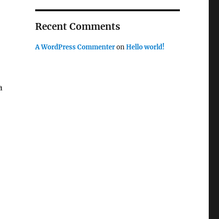
Recent Comments
A WordPress Commenter
on
Hello world!
a