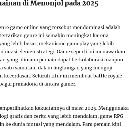
ainan di Menonjol pada 2025
enre game online yang tersebut mendominasi adalah
Ketertarikan genre ini semakin meningkat karena
yang lebih besar, mekanisme gameplay yang lebih
mbinasi elemen strategi. Game seperti ini menawarkan
gan yang, dimana pemain dapat berkolaborasi maupun
a satu sama lain dalam lingkungan yang menguji
 kecerdasan. Seluruh fitur ini membuat battle royale
bagai primadona di antara gamer.
memperlihatkan kekuatannya di masa 2025. Menggunak
ogi grafis dan cerita yang lebih mendalam, game RPG
 ke dunia fantasi yang mendalam. Para pemain kini