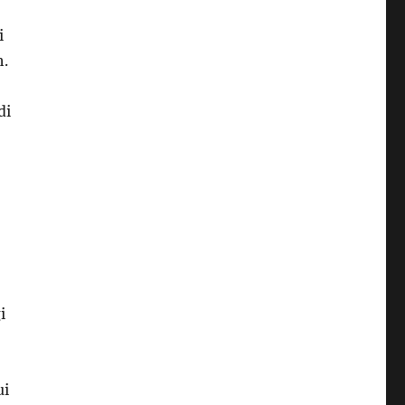
i
h.
di
i
ui