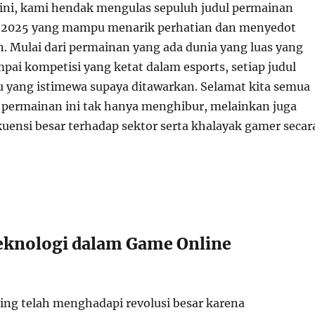
l ini, kami hendak mengulas sepuluh judul permainan
un 2025 yang mampu menarik perhatian dan menyedot
. Mulai dari permainan yang ada dunia yang luas yang
pai kompetisi yang ketat dalam esports, setiap judul
u yang istimewa supaya ditawarkan. Selamat kita semua
pa permainan ini tak hanya menghibur, melainkan juga
ensi besar terhadap sektor serta khalayak gamer secar
eknologi dalam Game Online
ing telah menghadapi revolusi besar karena