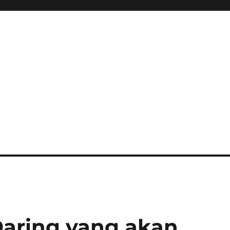
Daring yang akan